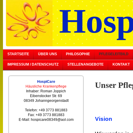
Hosp
STARTSEITE
ÜBER UNS
PHILOSOPHIE
PFLEGELEITBILD
IMPRESSUM / DATENSCHUTZ
STELLENANGEBOTE
KONTAKT
HospiCare
Unser Pfle
Häusliche Krankenpflege
Inhaber: Roman Joppich
Eibenstocker Str. 69
08349 Johanngeorgenstadt
Telefon: +49 3773 881883
Fax: +49 3773 881883
Vision
E-Mail: hospicare08349@aol.com