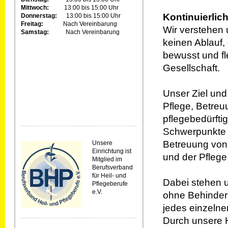
Mittwoch:
13:00 bis 15:00 Uhr
Kontinuierlic
Donnerstag:
13:00 bis 15:00 Uhr
Freitag:
Nach Vereinbarung
Wir verstehen 
Samstag:
Nach Vereinbarung
keinen Ablauf, 
bewusst und fl
Gesellschaft.
Unser Ziel und
Pflege, Betreu
pflegebedürfti
Schwerpunkte u
Betreuung von
Unsere
Einrichtung ist
und der Pflege
Mitglied im
Berufsverband
für Heil- und
Dabei stehen u
Pflegeberufe
e.V.
ohne Behinderu
jedes einzelnen
Durch unsere 