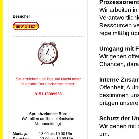
Prozessorient
Wir arbeiten in
Verantwortlich
Besucher
Ressourcen ver
regelmäßig übe
Umgang mit F
Wir gehen offe
Chancen, darau
Interne Zusa
Sie erreichen uns Tag und Nacht unter
folgender Bereitschaftsnummer:
Offenheit, Auf
bestimmen uns
0151 18909938
prägen unsere
Sprechzeiten im Büro
Schutz der U
(Wir bitten um Ihre telefonische
Voranmeldung)
Wir gehen mit
um.
Montag:
13:00 bis 15:00 Uhr
Dienstag:
13:00 bis 15:00 Uhr