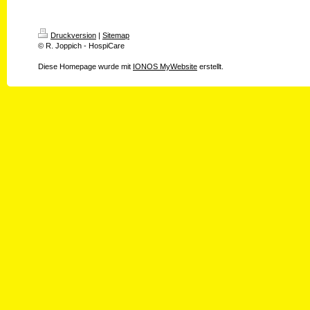
Druckversion
|
Sitemap
© R. Joppich - HospiCare
Diese Homepage wurde mit
IONOS MyWebsite
erstellt.